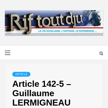
Skip
to
content
Primary
Menu
ARTICLE
Article 142-5 –
Guillaume
LERMIGNEAU