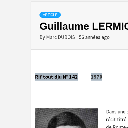
ARTICLE
Guillaume LERM
By
Marc DUBOIS
56 années ago
Rif tout dju N° 142
1970
Dans une s
récit titr
de Route» 