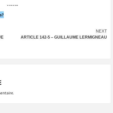
……..
s?
NEXT
UE
ARTICLE 142-5 – GUILLAUME LERMIGNEAU
E
entaire.