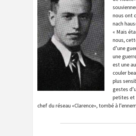
souviennen
nous ont d
nach haus
« Mais éta
nous, cet
d’une guer
une guerre
est une au
couler bea
plus sensi
gestes d’u
petites et
chef du réseau «Clarence», tombé à l’enn