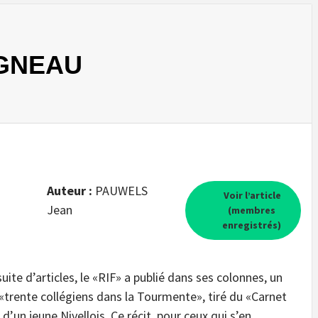
IGNEAU
Auteur :
PAUWELS
Voir l’article
Jean
(membres
enregistrés)
uite d’articles, le «RIF» a publié dans ses colonnes, un
é «trente collégiens dans la Tourmente», tiré du «Carnet
d’un jeune Nivellois. Ce récit, pour ceux qui s’en