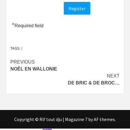
*
Required field
TAGS:
/
Post
PREVIOUS
NOËL EN WALLONIE
navigation
NEXT
DE BRIC & DE BROC…
Copyright © Rif tout dju
|
Magazine 7
by AF themes.