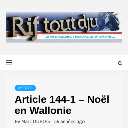
Skip
to
content
Primary
Menu
ARTICLE
Article 144-1 – Noël
en Wallonie
By
Marc DUBOIS
56 années ago