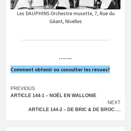
Les DAUPHINS Orchestre musette, 7, Rue du
Géant, Nivelles
……..
Comment obtenir ou consulter les revues?
Post
PREVIOUS
ARTICLE 144-1 – NOËL EN WALLONIE
navigation
NEXT
ARTICLE 144-2 – DE BRIC & DE BROC….