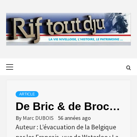
Skip
to
content
Primary
Menu
ARTICLE
De Bric & de Broc…
By
Marc DUBOIS
56 années ago
Auteur : L’évacuation de la Belgique
par les Français, vue de Waterloo : La