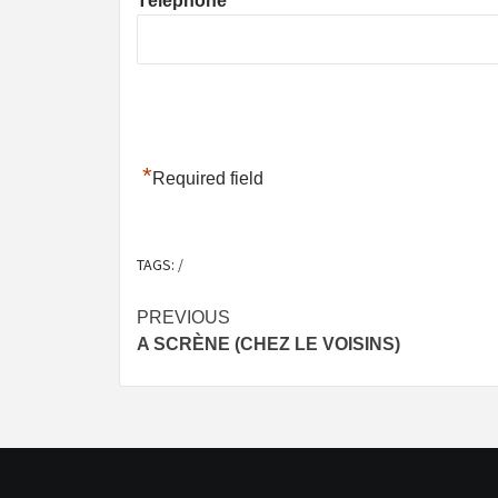
Téléphone
*
Required field
TAGS:
/
Post
PREVIOUS
A SCRÈNE (CHEZ LE VOISINS)
navigation