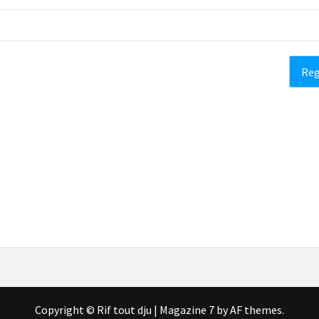
Copyright © Rif tout dju
|
Magazine 7
by AF themes.