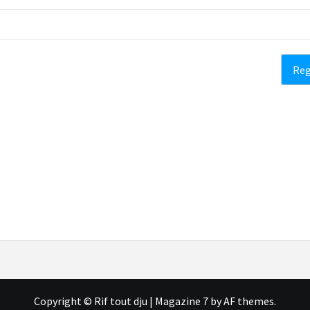
Copyright © Rif tout dju
|
Magazine 7
by AF themes.