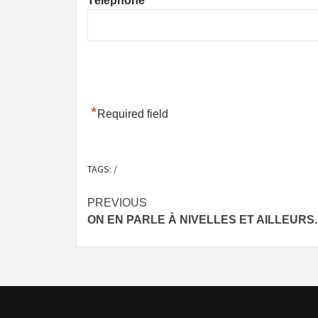
Téléphone
*
Required field
TAGS:
/
Post
PREVIOUS
ON EN PARLE À NIVELLES ET AILLEURS.
navigation