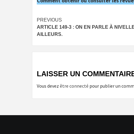
Comment obtenir ou consulter les revue
Post
PREVIOUS
ARTICLE 149-3 : ON EN PARLE À NIVELL
navigation
AILLEURS.
LAISSER UN COMMENTAIR
Vous devez
être connecté
pour publier un comm