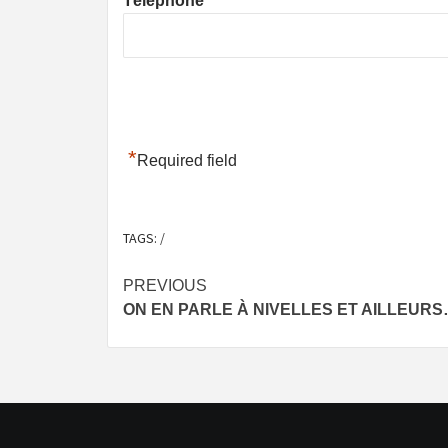
Téléphone
*
Required field
TAGS:
/
Post
PREVIOUS
ON EN PARLE À NIVELLES ET AILLEUR
navigation