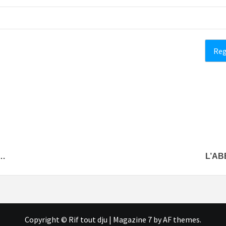
S…
L’AB
Copyright © Rif tout dju
|
Magazine 7
by AF themes.