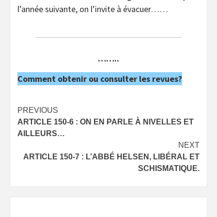
l’année suivante, on l’invite à évacuer……
……..
Comment obtenir ou consulter les revues?
Post
PREVIOUS
ARTICLE 150-6 : ON EN PARLE À NIVELLES ET
navigation
AILLEURS…
NEXT
ARTICLE 150-7 : L’ABBÉ HELSEN, LIBÉRAL ET
SCHISMATIQUE.