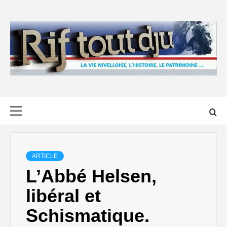
Skip
to
content
Primary
Menu
ARTICLE
L’Abbé Helsen,
libéral et
Schismatique.