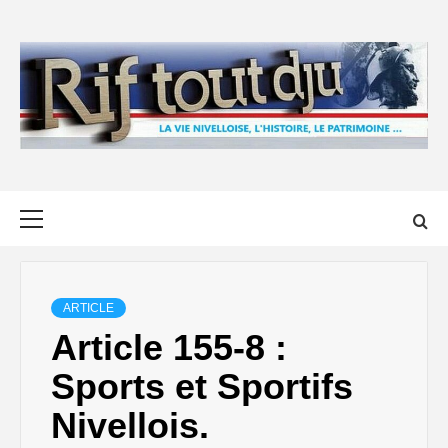
Skip
to
content
Primary
Menu
ARTICLE
Article 155-8 :
Sports et Sportifs
Nivellois.