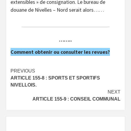
extensibles » de consignation. Le bureau de
douane de Nivelles – Nord serait alors……
……..
Comment obtenir ou consulter les revues?
Post
PREVIOUS
ARTICLE 155-8 : SPORTS ET SPORTIFS
navigation
NIVELLOIS.
NEXT
ARTICLE 155-9 : CONSEIL COMMUNAL