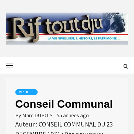
Skip
to
content
Primary
Menu
ARTICLE
Conseil Communal
By
Marc DUBOIS
55 années ago
Auteur : CONSEIL COMMUNAL DU 23
DECEMBRE 1971 : Des nouveaux