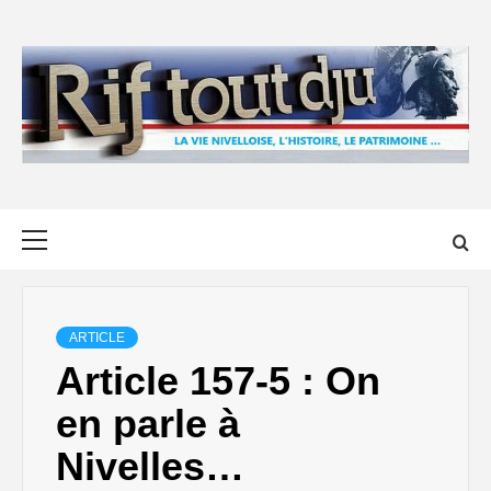
Skip
to
content
Primary
Menu
ARTICLE
Article 157-5 : On
en parle à
Nivelles…