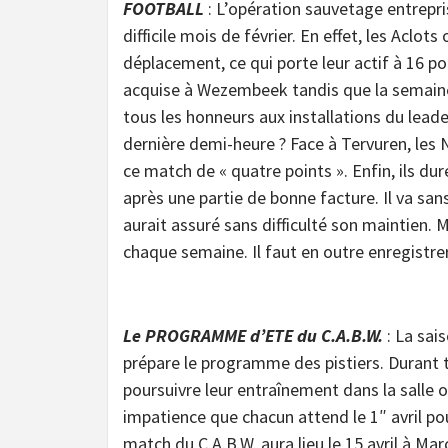
FOOTBALL
: L’opération sauvetage entrepris
difficile mois de février. En effet, les Aclo
déplacement, ce qui porte leur actif à 16 poi
acquise à Wezembeek tandis que la semaine 
tous les honneurs aux installations du leade
dernière demi-heure ? Face à Tervuren, les
ce match de « quatre points ». Enfin, ils d
après une partie de bonne facture. Il va sans
aurait assuré sans difficulté son maintien.
chaque semaine. Il faut en outre enregistr
Le PROGRAMME d’ETE du C.A.B.W.
: La sai
prépare le programme des pistiers. Durant to
poursuivre leur entraînement dans la salle o
impatience que chacun attend le 1″ avril po
match du C.A.B.W. aura lieu le 15 avril à Ma