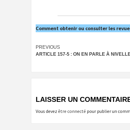
Comment obtenir ou consulter les revue
Post
PREVIOUS
ARTICLE 157-5 : ON EN PARLE À NIVEL
navigation
LAISSER UN COMMENTAIR
Vous devez
être connecté
pour publier un comm