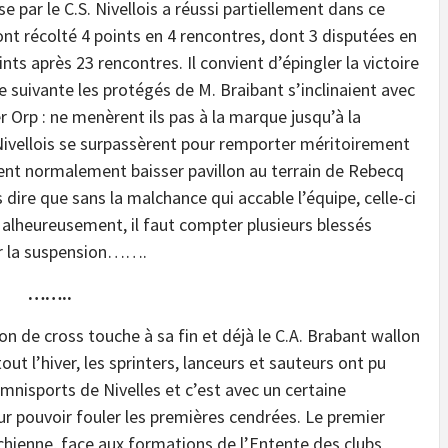
e par le C.S. Nivellois a réussi partiellement dans ce
ts ont récolté 4 points en 4 rencontres, dont 3 disputées en
nts après 23 rencontres. Il convient d’épingler la victoire
suivante les protégés de M. Braibant s’inclinaient avec
r Orp : ne menèrent ils pas à la marque jusqu’à la
 Nivellois se surpassèrent pour remporter méritoirement
urent normalement baisser pavillon au terrain de Rebecq
 dire que sans la malchance qui accable l’équipe, celle-ci
 Malheureusement, il faut compter plusieurs blessés
er la suspension…….
……..
son de cross touche à sa fin et déjà le C.A. Brabant wallon
ut l’hiver, les sprinters, lanceurs et sauteurs ont pu
mnisports de Nivelles et c’est avec un certaine
ur pouvoir fouler les premières cendrées. Le premier
rchienne, face aux formations de l’Entente des clubs