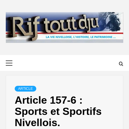
Skip
to
content
Primary
Menu
ARTICLE
Article 157-6 :
Sports et Sportifs
Nivellois.