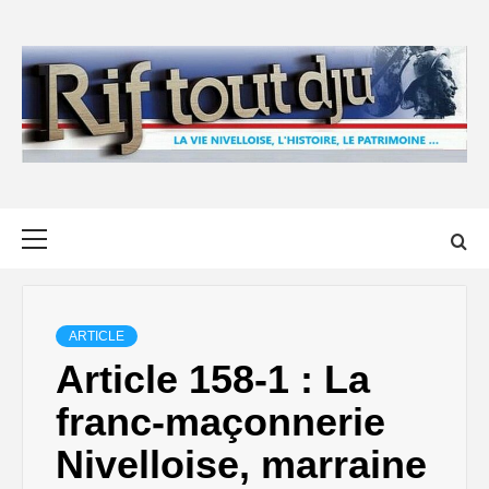
Skip
to
content
Primary
Menu
ARTICLE
Article 158-1 : La
franc-maçonnerie
Nivelloise, marraine