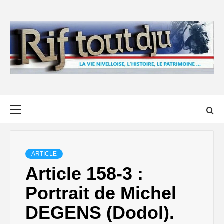
Skip
to
content
Primary
Menu
ARTICLE
Article 158-3 :
Portrait de Michel
DEGENS (Dodol).