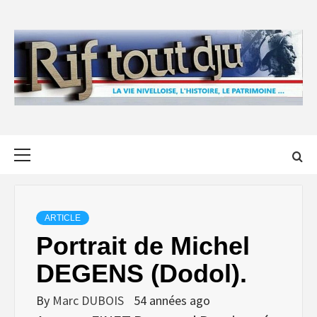
Skip
to
content
Primary
Menu
ARTICLE
Portrait de Michel
DEGENS (Dodol).
By
Marc DUBOIS
54 années ago