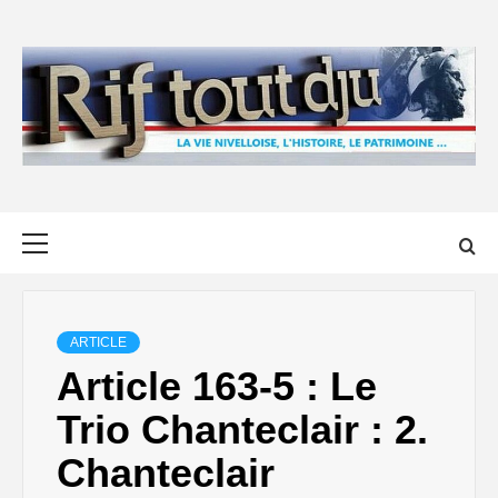
Skip
to
content
Primary
Menu
ARTICLE
Article 163-5 : Le
Trio Chanteclair : 2.
Chanteclair