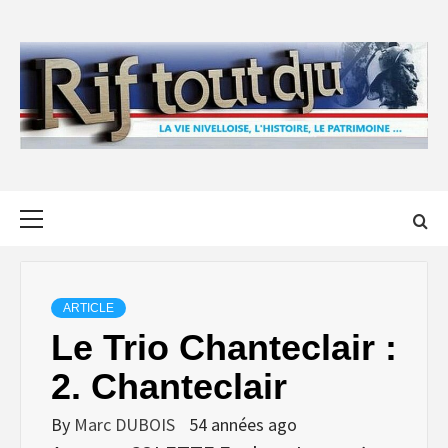
Skip
to
content
Primary
Menu
ARTICLE
Le Trio Chanteclair :
2. Chanteclair
By
Marc DUBOIS
54 années ago