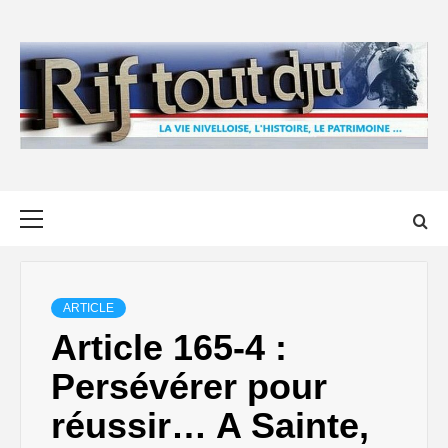
Skip
to
content
Primary
Menu
ARTICLE
Article 165-4 :
Persévérer pour
réussir… A Sainte,