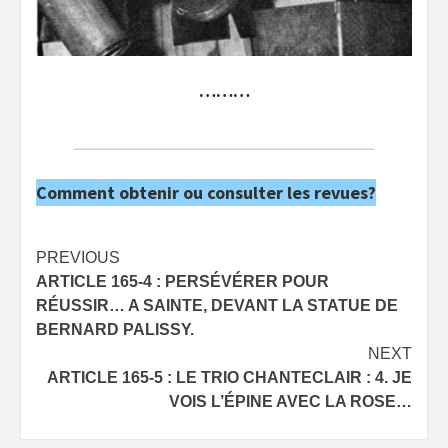
………
Comment obtenir ou consulter les revues?
Post
PREVIOUS
ARTICLE 165-4 : PERSÉVÉRER POUR
navigation
RÉUSSIR… A SAINTE, DEVANT LA STATUE DE
BERNARD PALISSY.
NEXT
ARTICLE 165-5 : LE TRIO CHANTECLAIR : 4. JE
VOIS L’ÉPINE AVEC LA ROSE…