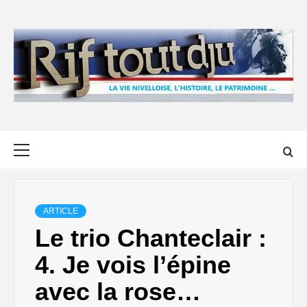
Skip
to
content
Primary
Menu
ARTICLE
Le trio Chanteclair :
4. Je vois l’épine
avec la rose…