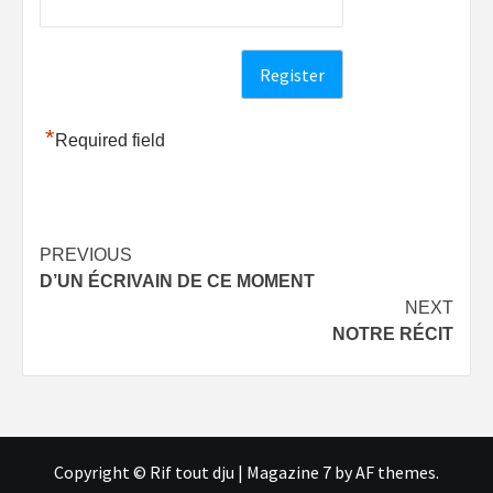
*
Required field
Post
PREVIOUS
D’UN ÉCRIVAIN DE CE MOMENT
navigation
NEXT
NOTRE RÉCIT
Copyright © Rif tout dju
|
Magazine 7
by AF themes.