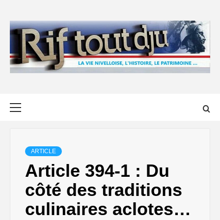
Skip
to
content
Primary
Menu
ARTICLE
Article 394-1 : Du
côté des traditions
culinaires aclotes…