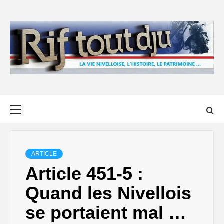
Skip
to
content
Primary
Menu
ARTICLE
Article 451-5 :
Quand les Nivellois
se portaient mal …