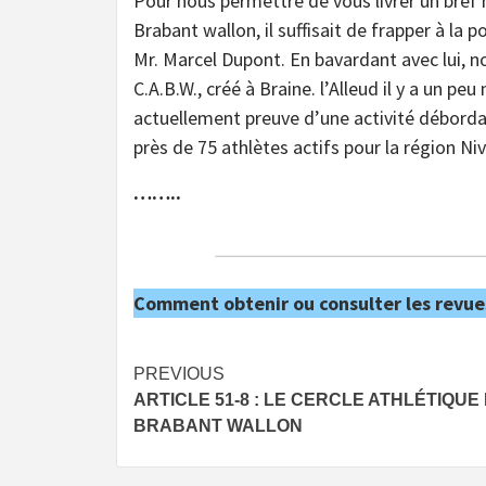
Pour nous permettre de vous livrer un bref 
Brabant wallon, il suffisait de frapper à la
Mr. Marcel Dupont. En bavardant avec lui, 
C.A.B.W., créé à Braine. l’Alleud il y a un peu
actuellement preuve d’une activité débordan
près de 75 athlètes actifs pour la région Niv
……..
Comment obtenir ou consulter les revue
Post
PREVIOUS
ARTICLE 51-8 : LE CERCLE ATHLÉTIQUE
navigation
BRABANT WALLON