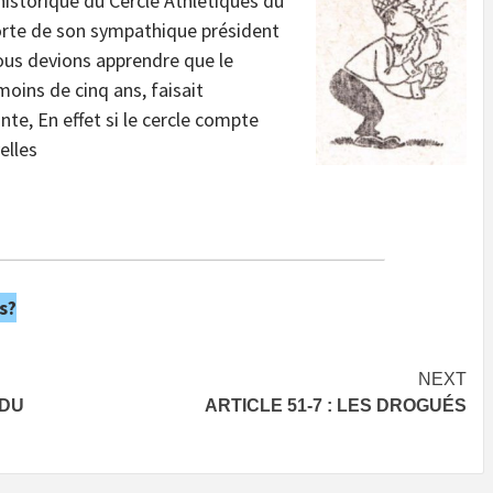
historique du Cercle Athlétiques du
 porte de son sympathique président
nous devions apprendre que le
 moins de cinq ans, faisait
te, En effet si le cercle compte
elles
s?
NEXT
 DU
ARTICLE 51-7 : LES DROGUÉS