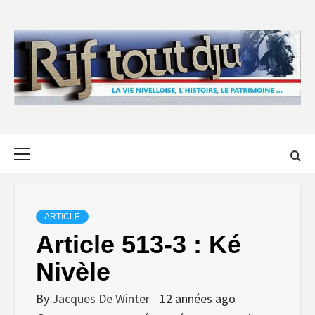
Skip
to
content
Primary
Menu
ARTICLE
Article 513-3 : Ké
Nivèle
By
Jacques De Winter
12 années ago