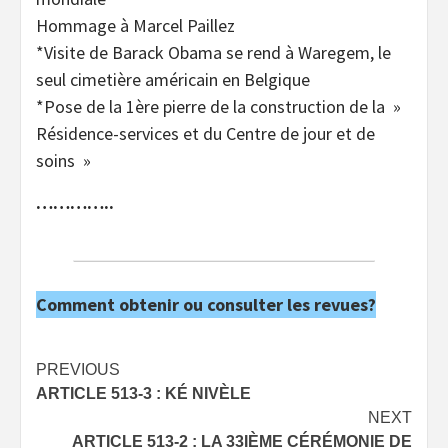
Hommage à Marcel Paillez
*Visite de Barack Obama se rend à Waregem, le
seul cimetière américain en Belgique
*Pose de la 1ère pierre de la construction de la »
Résidence-services et du Centre de jour et de
soins »
…………..
Comment obtenir ou consulter les revues?
Post
PREVIOUS
ARTICLE 513-3 : KÉ NIVÈLE
navigation
NEXT
ARTICLE 513-2 : LA 33IÈME CÉRÉMONIE DE