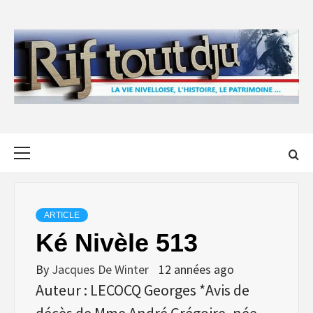
Skip
to
content
Primary
Menu
ARTICLE
Ké Nivèle 513
By
Jacques De Winter
12 années ago
Auteur : LECOCQ Georges *Avis de
décès de Mme André Grégoire, née