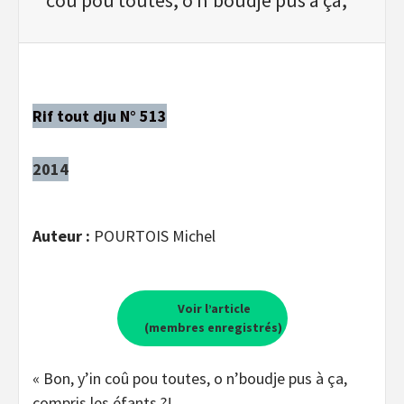
Rif tout dju N° 513
2014
Auteur :
POURTOIS Michel
Voir l’article
(membres enregistrés)
« Bon, y’in coû pou toutes, o n’boudje pus à ça,
compris les éfants ?!