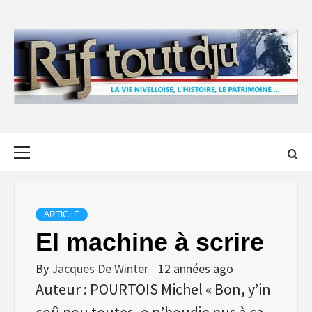
Skip
to
content
Primary
Menu
ARTICLE
El machine à scrire
By
Jacques De Winter
12 années ago
Auteur : POURTOIS Michel « Bon, y’in
coû pou toutes, o n’boudje pus à ça,