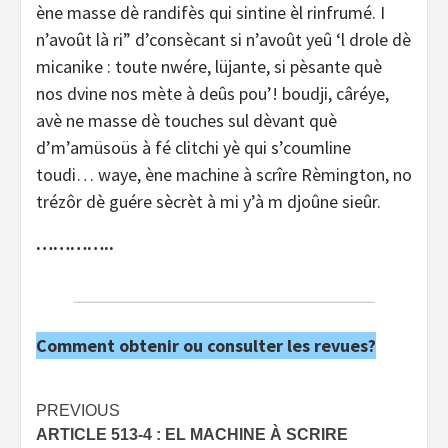
ène masse dè randifès qui sintine èl rinfrumé. I
n’avoût là ri” d’consècant si n’avoût yeû ‘l drole dè
micanike : toute nwére, lüjante, si pèsante què
nos dvine nos mète à deûs pou’! boudji, câréye,
avè ne masse dè touches sul dèvant què
d’m’amüsoüs à fé clitchi yè qui s’coumline
toudi… waye, ène machine à scrîre Rèmington, no
trézôr dè guére sècrèt à mi y’à m djoûne sieûr.
…………..
Comment obtenir ou consulter les revues?
Post
PREVIOUS
ARTICLE 513-4 : EL MACHINE À SCRIRE
navigation