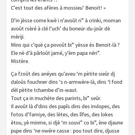
C’est tout des afères à mossieu’ Benoit! »
D’in jèsse come kwè i n’avoût ri” à crinki, moman
avoût rsèré à clé l’uch’ du boneür-du-joûr dè
mèriji.
Mins qui c’què ça povoût bi” yèsse ès Benoit-là ?
Ële nè d’à pârloût jamé, y’èm papa néri”.
Mistère.
Ça fzoût des anéyes qu’aveu ‘m pètite sieûr dj
daloûs fouchner dins ‘s n-armwère-là, dins ‘l fond
dèl pètite tchambe d’in-waut.
Tout ça in muchète des parints, bi” seûr.
Il avoût là d’dins des papîs dins des invlopes, des
fotos d’famiye, des lètes, des lîfes, des lokes
ètou, yè minme, si djè ‘m souvi” co bi”, ène djaune
pupe dins ‘ne nwére casse : pou tout dire, djusse