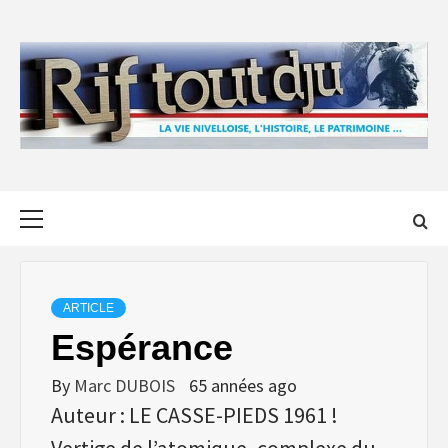
Skip
to
content
Primary
Menu
ARTICLE
Espérance
By
Marc DUBOIS
65 années ago
Auteur : LE CASSE-PIEDS 1961 !
Vertige de l’atomique, complexe du