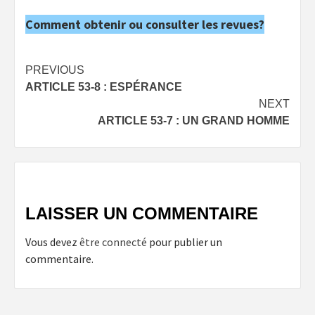
Comment obtenir ou consulter les revues?
Post
PREVIOUS
ARTICLE 53-8 : ESPÉRANCE
navigation
NEXT
ARTICLE 53-7 : UN GRAND HOMME
LAISSER UN COMMENTAIRE
Vous devez
être connecté
pour publier un
commentaire.