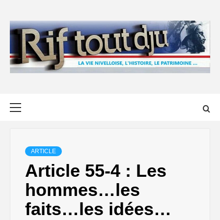
Skip
to
content
Primary
Menu
ARTICLE
Article 55-4 : Les
hommes…les
faits…les idées…