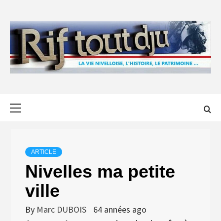
Skip
to
content
Primary
Menu
ARTICLE
Nivelles ma petite
ville
By
Marc DUBOIS
64 années ago