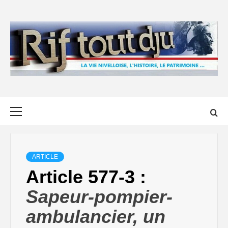
Skip
to
content
Primary
Menu
ARTICLE
Article 577-3 :
Sapeur-pompier-
ambulancier, un