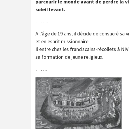
parcourir le monde avant de perdre la v
soleil levant.
……..
A l’âge de 19 ans, il décide de consacré sa v
et en esprit missionnaire.
Il entre chez les franciscains-récollets à N
sa formation de jeune religieux.
…….