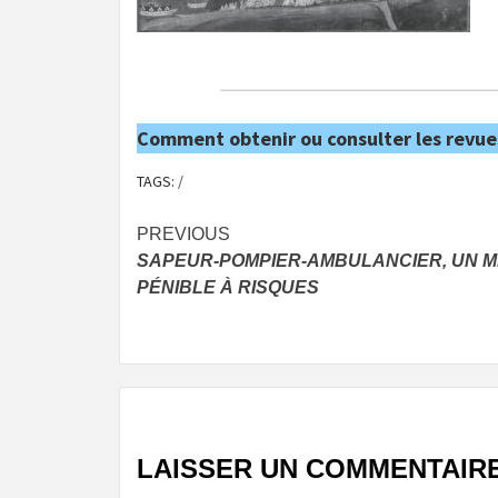
Comment obtenir ou consulter les revue
TAGS:
/
Post
PREVIOUS
SAPEUR-POMPIER-AMBULANCIER, UN M
navigation
PÉNIBLE À RISQUES
LAISSER UN COMMENTAIR