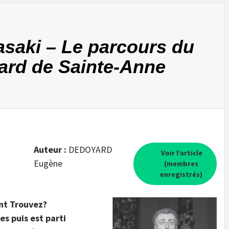
asaki – Le parcours du
ard de Sainte-Anne
Auteur :
DEDOYARD
Voir l’article
Eugène
(membres
enregistrés)
nt Trouvez?
es puis est parti