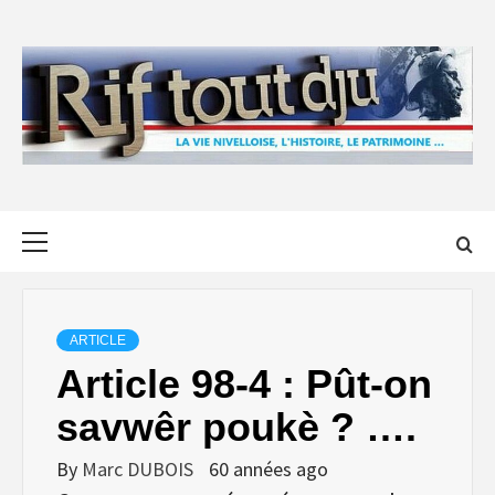
Skip
to
content
Primary
Menu
ARTICLE
Article 98-4 : Pût-on
savwêr poukè ? ….
By
Marc DUBOIS
60 années ago