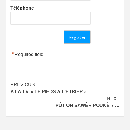
Téléphone
*
Required field
Post
PREVIOUS
A LA T.V. « LE PIEDS À L’ÉTRIER »
navigation
NEXT
PÛT-ON SAWÊR POUKÈ ? …