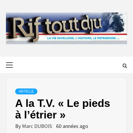
Skip
to
content
Primary
Menu
ARTICLE
A la T.V. « Le pieds
à l’étrier »
By
Marc DUBOIS
60 années ago