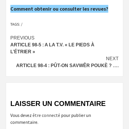
Comment obtenir ou consulter les revues?
TAGS:
/
Post
PREVIOUS
ARTICLE 98-5 : A LA T.V. « LE PIEDS À
navigation
L’ÉTRIER »
NEXT
ARTICLE 98-4 : PÛT-ON SAVWÊR POUKÈ ? ….
LAISSER UN COMMENTAIRE
Vous devez
être connecté
pour publier un
commentaire.