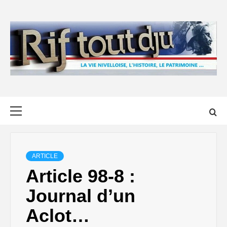
Skip
to
content
Primary
Menu
ARTICLE
Article 98-8 :
Journal d’un
Aclot…