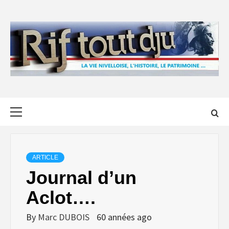
Skip
to
content
Primary
Menu
ARTICLE
Journal d’un
Aclot….
By
Marc DUBOIS
60 années ago