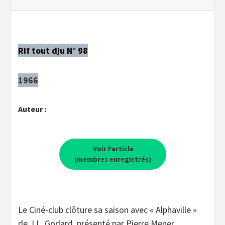
Rif tout dju N° 98
1966
Auteur :
Voir l’article
(membres enregistrés)
Le Ciné-club clôture sa saison avec « Alphaville »
de J.L. Godard, présenté par Pierre Mener,