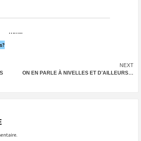
……..
s?
NEXT
ES
ON EN PARLE À NIVELLES ET D’AILLEURS…
E
entaire.