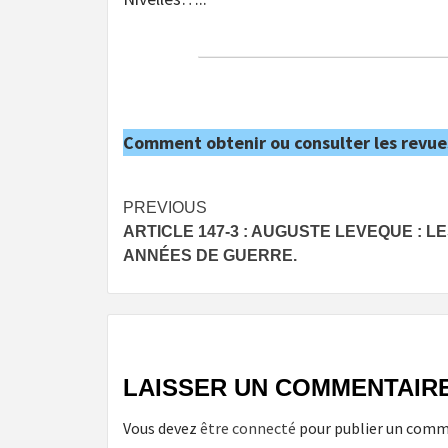
Comment obtenir ou consulter les revue
Post
PREVIOUS
ARTICLE 147-3 : AUGUSTE LEVEQUE : L
navigation
ANNÉES DE GUERRE.
LAISSER UN COMMENTAIR
Vous devez
être connecté
pour publier un comm