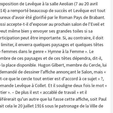
exposition de Levêque à la salle Aeolian (7 au 20 avril
14) a remporté beaucoup de succès et Levêque est tout
ureux d’avoir été glorifié par le Roman Pays de Brabant.
ssi accepte-t-il d’exposer au prochain salon de l’Eveil et
 veut même bien y envoyer ses grandes toiles si sa
rticipation peut être importante. Si, au contraire, il doit
 limiter, il enverra quelques paysages et quelques têtes
 femmes dans le genre « Hymne à la Femme ». Le
mbre de ces paysages et de ces têtes dépendra, dit-il,
 la place disponible. Hugon Gilbert, membre du Cercle, lui
demandé de dessiner l’affiche annonçant le Salon, mais «
t-ce que le cercle tout entier est d’accord à ce sujet » ?,
mande Levêque à Collet. Et il souligne deux fois le mot «
tier ». – De plus il est « accablé de travail » et il
éférerait qu’un autre que lui fasse cette affiche, soit Paul
t cela le 20 juillet 1916 sous le patronage de la Ville de