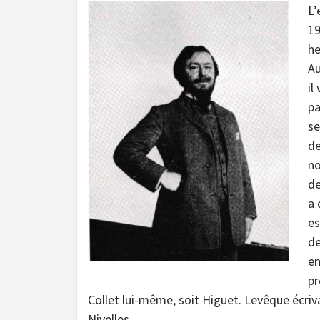
L’
19
he
Au
il
pa
se
de
no
de
a 
es
de
en
pr
Collet lui-même, soit Higuet. Levêque écrivai
Nivelles…..