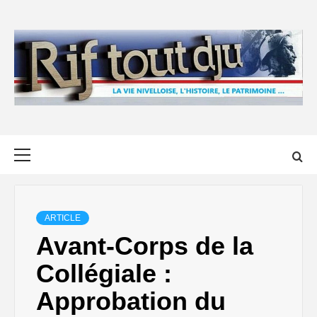
Skip
to
content
Primary
Menu
ARTICLE
Avant-Corps de la
Collégiale :
Approbation du