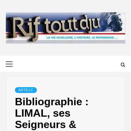
Skip
to
content
Primary
Menu
ARTICLE
Bibliographie :
LIMAL, ses
Seigneurs &