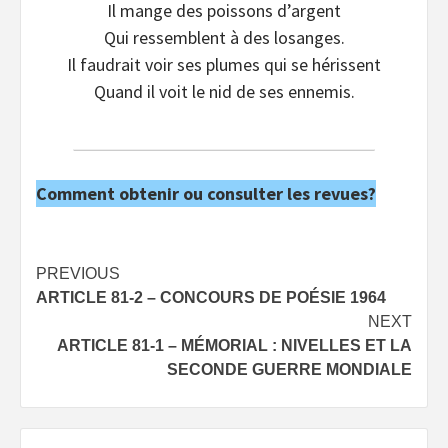
Il mange des poissons d’argent
Qui ressemblent à des losanges.
Il faudrait voir ses plumes qui se hérissent
Quand il voit le nid de ses ennemis.
Comment obtenir ou consulter les revues?
Post
PREVIOUS
ARTICLE 81-2 – CONCOURS DE POÉSIE 1964
navigation
NEXT
ARTICLE 81-1 – MÉMORIAL : NIVELLES ET LA
SECONDE GUERRE MONDIALE