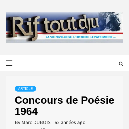
Skip
to
content
Primary
Menu
ARTICLE
Concours de Poésie
1964
By
Marc DUBOIS
62 années ago