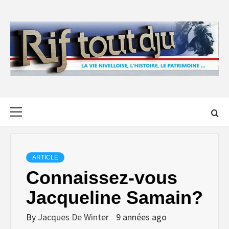
Skip
to
content
Primary
Menu
ARTICLE
Connaissez-vous
Jacqueline Samain?
By
Jacques De Winter
9 années ago