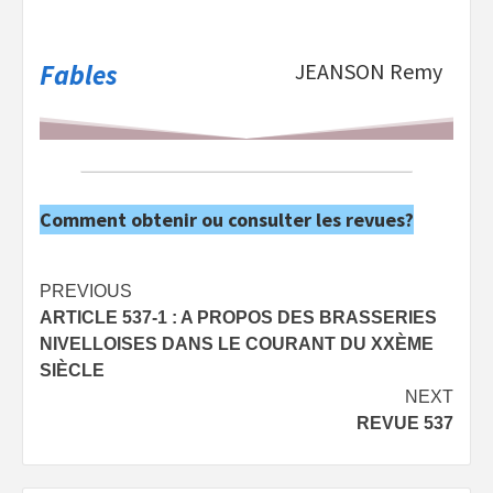
Fables
JEANSON Remy
Comment obtenir ou consulter les revues?
Post
PREVIOUS
ARTICLE 537-1 : A PROPOS DES BRASSERIES
navigation
NIVELLOISES DANS LE COURANT DU XXÈME
SIÈCLE
NEXT
REVUE 537