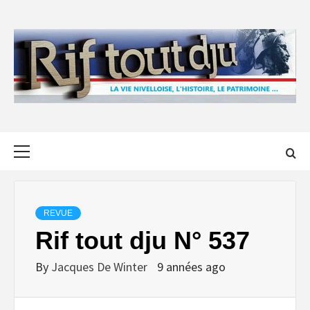
Skip
to
content
Primary
Menu
REVUE
Rif tout dju N° 537
By
Jacques De Winter
9 années ago