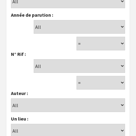
Année de parution :
N° Rif :
Auteur :
Un lieu :