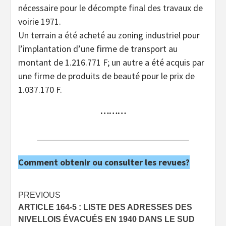
nécessaire pour le décompte final des travaux de
voirie 1971.
Un terrain a été acheté au zoning industriel pour
l’implantation d’une firme de transport au
montant de 1.216.771 F; un autre a été acquis par
une firme de produits de beauté pour le prix de
1.037.170 F.
………
Comment obtenir ou consulter les revues?
Post
PREVIOUS
ARTICLE 164-5 : LISTE DES ADRESSES DES
navigation
NIVELLOIS ÉVACUÉS EN 1940 DANS LE SUD