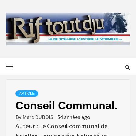
Skip
to
content
Primary
Menu
ARTICLE
Conseil Communal.
By
Marc DUBOIS
54 années ago
Auteur : Le Conseil communal de
Nivelles – qui ne s’était plus réuni