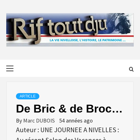
Skip
to
content
Primary
Menu
ARTICLE
De Bric & de Broc…
By
Marc DUBOIS
54 années ago
Auteur : UNE JOURNEE A NIVELLES :
Au récent Salon des Vacances à