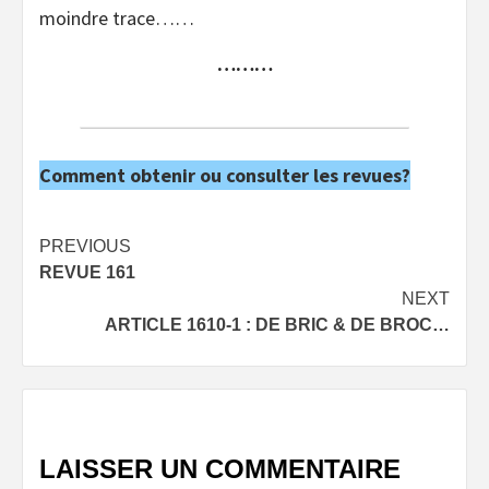
moindre trace……
………
Comment obtenir ou consulter les revues?
Post
PREVIOUS
REVUE 161
navigation
NEXT
ARTICLE 1610-1 : DE BRIC & DE BROC…
LAISSER UN COMMENTAIRE