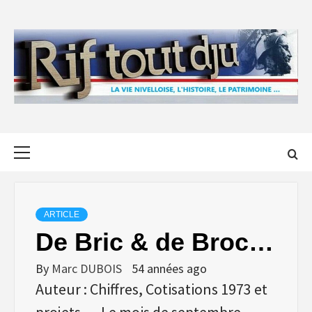
Skip
to
content
Primary
Menu
ARTICLE
De Bric & de Broc…
By
Marc DUBOIS
54 années ago
Auteur : Chiffres, Cotisations 1973 et
projets … Le mois de septembre