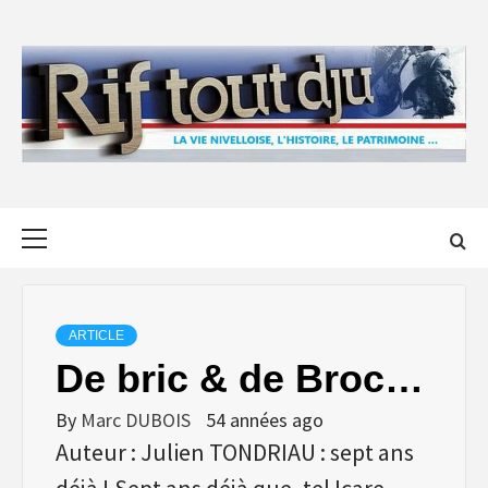
Skip
to
content
Primary
Menu
ARTICLE
De bric & de Broc…
By
Marc DUBOIS
54 années ago
Auteur : Julien TONDRIAU : sept ans
déjà ! Sept ans déjà que, tel Icare