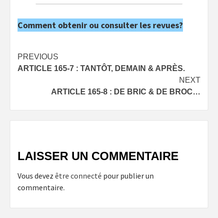
Comment obtenir ou consulter les revues?
Post
PREVIOUS
ARTICLE 165-7 : TANTÔT, DEMAIN & APRÈS.
navigation
NEXT
ARTICLE 165-8 : DE BRIC & DE BROC…
LAISSER UN COMMENTAIRE
Vous devez
être connecté
pour publier un
commentaire.