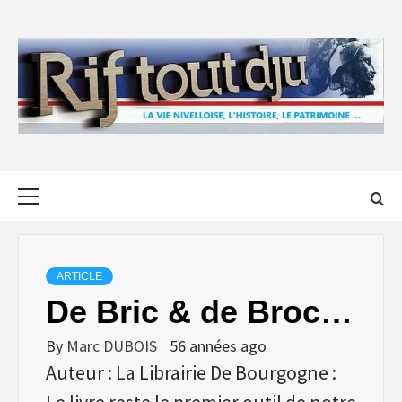
Skip
to
content
Primary
Menu
ARTICLE
De Bric & de Broc…
By
Marc DUBOIS
56 années ago
Auteur : La Librairie De Bourgogne :
Le livre reste le premier outil de notre