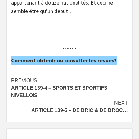
appartenant à douze nationalités. Et ceci ne
semble être qu’un début….
……..
Comment obtenir ou consulter les revues?
Post
PREVIOUS
ARTICLE 139-4 – SPORTS ET SPORTIFS
navigation
NIVELLOIS
NEXT
ARTICLE 139-5 – DE BRIC & DE BROC…