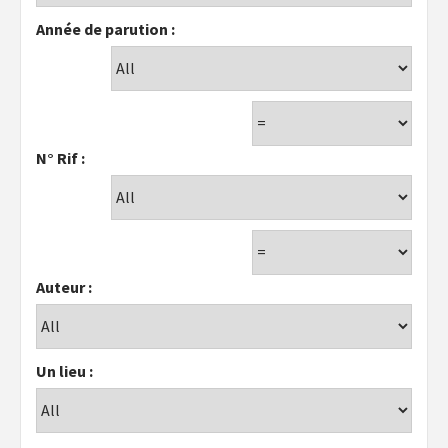
Année de parution :
N° Rif :
Auteur :
Un lieu :