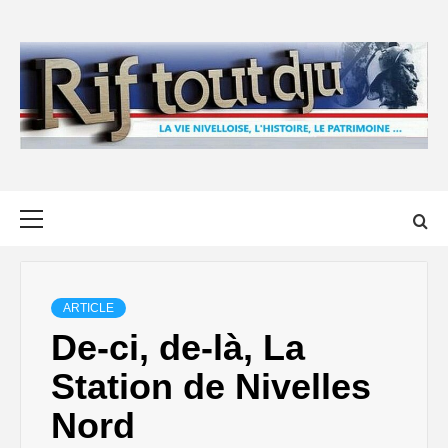
Skip
to
content
Primary
Menu
ARTICLE
De-ci, de-là, La
Station de Nivelles
Nord