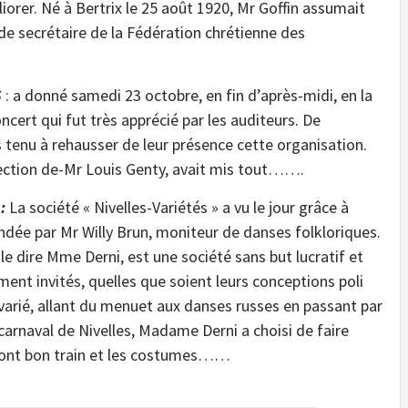
liorer. Né à Bertrix le 25 août 1920, Mr Goffin assumait
 de secrétaire de la Fédération chrétienne des
S
: a donné samedi 23 octobre, en fin d’après-midi, en la
oncert qui fut très apprécié par les auditeurs. De
 tenu à rehausser de leur présence cette organisation.
rection de-Mr Louis Genty, avait mis tout…….
:
La société « Nivelles-Variétés » a vu le jour grâce à
ndée par Mr Willy Brun, moniteur de danses folkloriques.
 le dire Mme Derni, est une société sans but lucratif et
ent invités, quelles que soient leurs conceptions poli
s varié, allant du menuet aux danses russes en passant par
 carnaval de Nivelles, Madame Derni a choisi de faire
s vont bon train et les costumes……