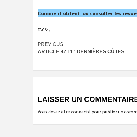
Comment obtenir ou consulter les revue
TAGS:
/
Post
PREVIOUS
ARTICLE 92-11 : DERNIÈRES CÛTES
navigation
LAISSER UN COMMENTAIR
Vous devez
être connecté
pour publier un comm